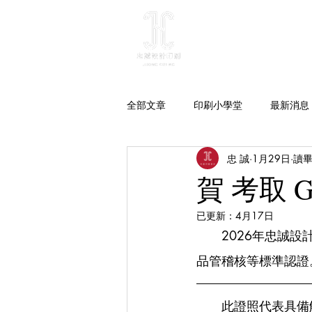
最新消息
關於
全部文章
印刷小學堂
最新消息
忠 誠
1月29日
讀畢
賀 考取 G
已更新：
4月17日
　　2026年忠誠設計
品管稽核等標準認證
　　此證照代表具備