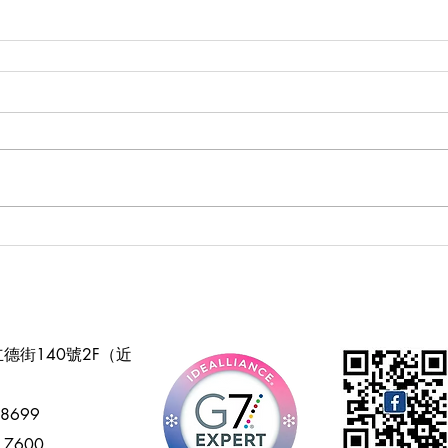
德街140號2F（近
.8699
7.7600