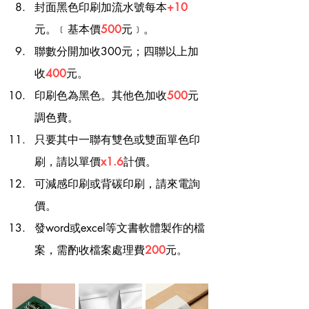
封面黑色印刷加流水號每本
+10
元。﹝基本價
500
元﹞。
聯數分開加收300元；四聯以上加
收
400
元。
印刷色為黑色。其他色加收
500
元
調色費。
只要其中一聯有雙色或雙面單色印
刷，請以單價
x1.6
計價。
可減感印刷或背碳印刷，請來電詢
價。
發word或excel等文書軟體製作的檔
案，需酌收檔案處理費
200
元。