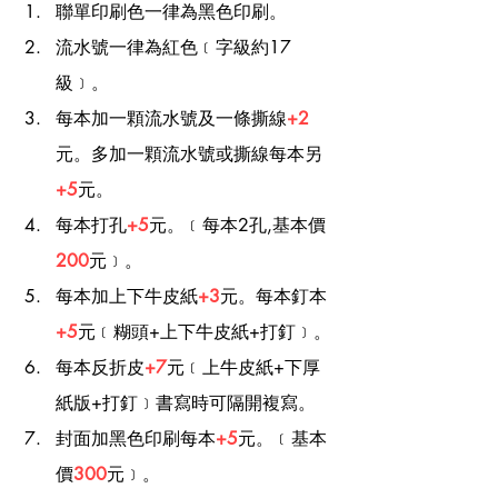
聯單印刷色一律為黑色印刷。
流水號一律為紅色﹝字級約17
級﹞。
每本加一顆流水號及一條撕線
+2
元。多加一顆流水號或撕線每本另
+5
元。
每本打孔
+5
元。﹝每本2孔,基本價
200
元﹞。
每本加上下牛皮紙
+3
元。每本釘本
+5
元﹝糊頭+上下牛皮紙+打釘﹞。
每本反折皮
+7
元﹝上牛皮紙+下厚
紙版+打釘﹞書寫時可隔開複寫。
封面加黑色印刷每本
+5
元。﹝基本
價
300
元﹞。