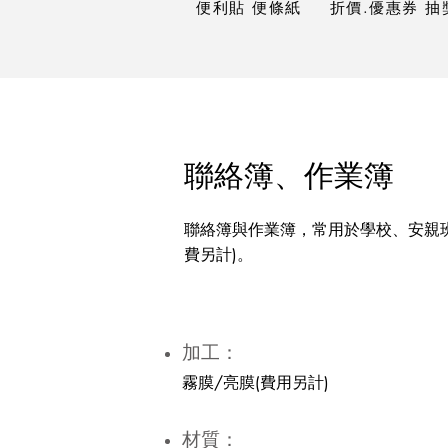
便利貼 便條紙
折價.優惠券 抽
聯絡簿、作業簿
​聯絡簿與作業簿，常用於學校、安
費另計)。
加工：
霧膜/亮膜(費用另計)
材質：