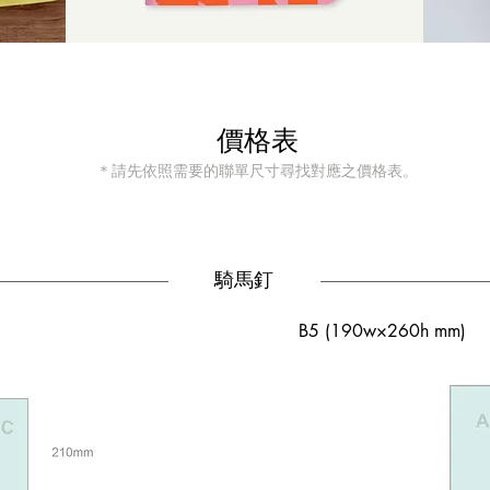
價格表
＊請先依照需要的聯單尺寸尋找對應之價格表。
​騎馬釘
B5 (190w×260h mm)