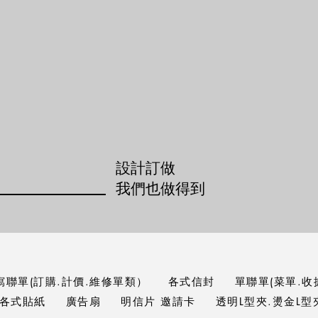
設計訂做
​我們也做得到
寫聯單(訂購.計價.維修單類）
各式信封
單聯單(菜單.收
各式貼紙
廣告扇
明信片 邀請卡
透明L型夾.燙金L型