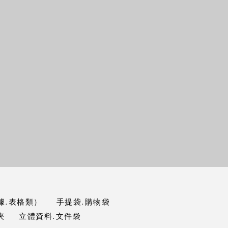
據.表格類）
手提袋.購物袋
夾
立體資料.文件袋