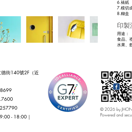
6.裱紙
7.模切
8.糊盒
印製
用途：
食品、
水果、
德街140號2F（近
.8699
7.7600
65257790
© 2026 by JHO
Powered and secu
:00 - 18:00｜