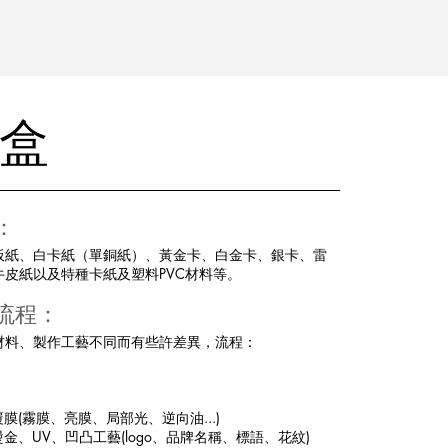
盒
：
板紙、白卡紙（單銅紙）、黃金卡、白金卡、銀卡、雷
牛皮紙以及特種卡紙及塑料PVC材料等。
流程：
材料、製作工藝不同而有些許差異，流程：
覆膜(霧膜、亮膜、局部光、逆向油...)
燙金、UV、凹凸工藝(logo、品牌名稱、標語、花紋)