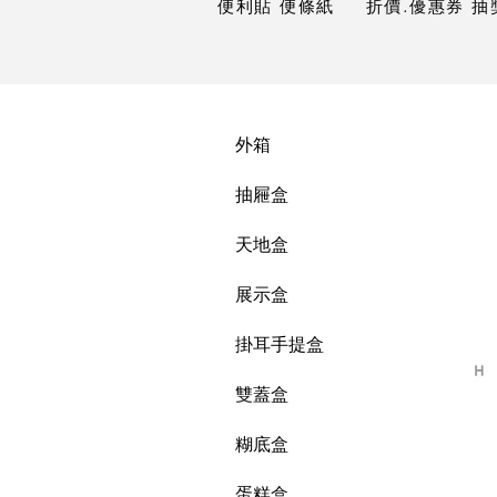
便利貼 便條紙
折價.優惠券 抽
外箱
抽屜盒
天地盒
展示盒
掛耳手提盒
雙蓋盒
糊底盒
蛋糕盒