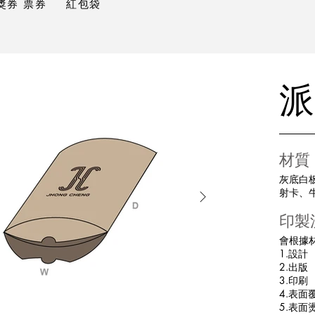
獎券 票券
紅包袋
派
材質
灰底白
射卡、
印製
會根據
1.設計
2.出版
3.印刷
4.表面
5.表面