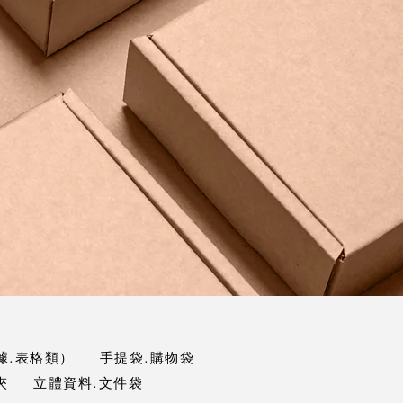
據.表格類）
手提袋.購物袋
夾
立體資料.文件袋