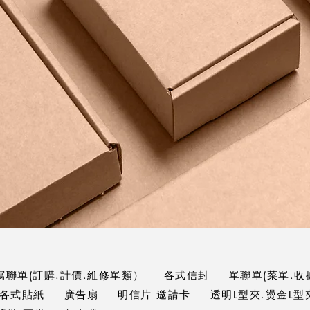
寫聯單(訂購.計價.維修單類）
各式信封
單聯單(菜單.收
各式貼紙
廣告扇
明信片 邀請卡
透明L型夾.燙金L型