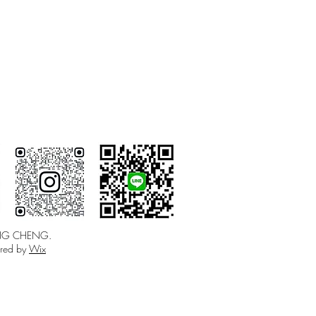
NG CHENG.
red by
Wix