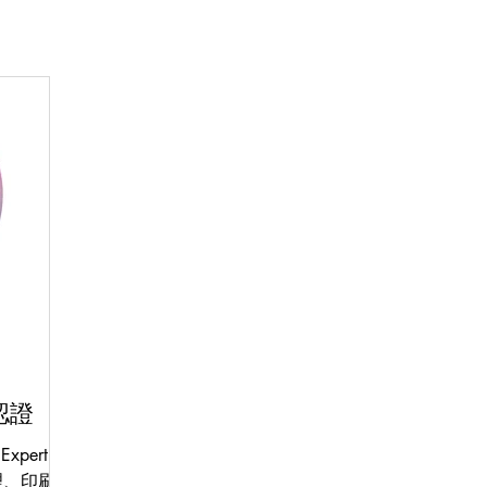
家認證
pert 專
理、印刷製