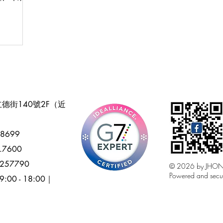
德街140號2F（近
.8699
7.7600
65257790
© 2026 by JHO
Powered and secu
:00 - 18:00｜